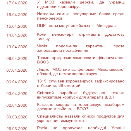
У МОЗ назвали церкви, де українці
17.04.2020
підхопили коронавірус
Названы самые популярные банки среди
16.04.2020
пенсионеров
ПЦР-тесты могут ошибаться, - Минздрав
15.04.2020
Коли пенсіонери отримають додаткову
14.04.2020
тисячу
Чехія подовжила карантин, проте
13.04.2020
запровадила послаблення
Трамп пригрозив заморозити фінансування
08.04.2020
ВООЗ
Ляшко: МОЗ вивчає феномен Миколаївської
07.04.2020
області, де немає коронавірусу
1319 случаев коронавируса зафиксировано
06.04.2020
в Украине, 38 смертей
Світовий виробник будівельної техніки
03.04.2020
випускатиме корпуси для апаратів ШВЛ
Кількість хворих на коронавірус незабаром
02.04.2020
досягне мільйона, – ВООЗ
Специалисты назвали список продуктов для
30.03.2020
укрепления иммунитета
Росія не пропускає необхідні Україні
26.03.2020