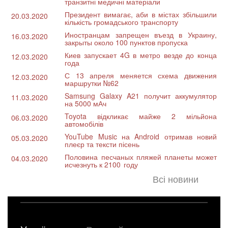
транзитні медичні матеріали
Президент вимагає, аби в містах збільшили
20.03.2020
кількість громадського транспорту
Иностранцам запрещен въезд в Украину,
16.03.2020
закрыты около 100 пунктов пропуска
Киев запускает 4G в метро везде до конца
12.03.2020
года
С 13 апреля меняется схема движения
12.03.2020
маршрутки №62
Samsung Galaxy A21 получит аккумулятор
11.03.2020
на 5000 мАч
Toyota відкликає майже 2 мільйона
06.03.2020
автомобілів
YouTube Music на Android отримав новий
05.03.2020
плеєр та тексти пісень
Половина песчаных пляжей планеты может
04.03.2020
исчезнуть к 2100 году
На Миколаївщині вандали знищили фігуру
Всі новини
03.03.2020
Діви Марії
В Николаеве пройдет однодневный курс
02.03.2020
«Первая помощь детям»
В Николаевской области 4 марта проверят
02.03.2020
систему оповещения