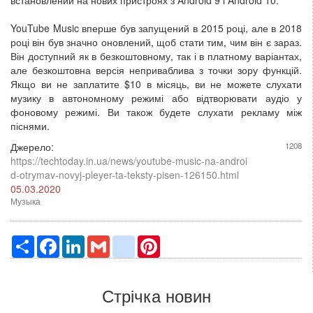
YouTube Music вперше був запущений в 2015 році, але в 2018
році він був значно оновлений, щоб стати тим, чим він є зараз.
Він доступний як в безкоштовному, так і в платному варіантах,
але безкоштовна версія неприваблива з точки зору функцій.
Якщо ви не заплатите $10 в місяць, ви не можете слухати
музику в автономному режимі або відтворювати аудіо у
фоновому режимі. Ви також будете слухати рекламу між
піснями.
Джерело:
1208
https://techtoday.in.ua/news/youtube-music-na-androi
d-otrymav-novyj-pleyer-ta-teksty-pisen-126150.html
05.03.2020
Музыка
Ресурс
Facebook
LinkedIn
Gmail
google_bookmarks
Pinterest
Стрічка новин