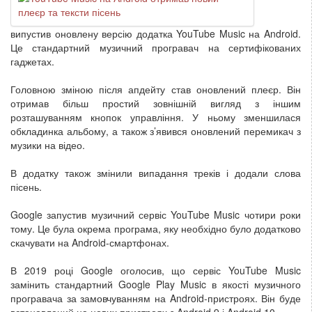
випустив оновлену версію додатка YouTube Music на Android.
Це стандартний музичний програвач на сертифікованих
гаджетах.
Головною зміною після апдейту став оновлений плеєр. Він
отримав більш простий зовнішній вигляд з іншим
розташуванням кнопок управління. У ньому зменшилася
обкладинка альбому, а також з’явився оновлений перемикач з
музики на відео.
В додатку також змінили випадання треків і додали слова
пісень.
Google запустив музичний сервіс YouTube Music чотири роки
тому. Це була окрема програма, яку необхідно було додатково
скачувати на Android-смартфонах.
В 2019 році Google оголосив, що сервіс YouTube Music
замінить стандартний Google Play Music в якості музичного
програвача за замовчуванням на Android-пристроях. Він буде
встановлений на нових пристроях з Android 9 і Android 10.