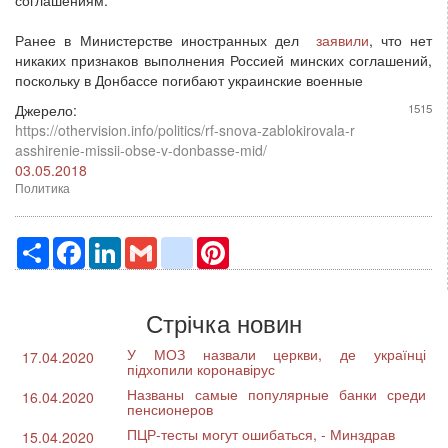
Ранее в Министерстве иностранных дел
заявили
, что нет
никаких признаков выполнения Россией минских соглашений,
поскольку в Донбассе погибают украинские военные
Джерело:
1515
https://othervision.info/politics/rf-snova-zablokirovala-r
asshirenie-missii-obse-v-donbasse-mid/
03.05.2018
Политика
Ресурс
Facebook
LinkedIn
Gmail
google_bookmarks
Pinterest
Стрічка новин
У МОЗ назвали церкви, де українці
17.04.2020
підхопили коронавірус
Названы самые популярные банки среди
16.04.2020
пенсионеров
ПЦР-тесты могут ошибаться, - Минздрав
15.04.2020