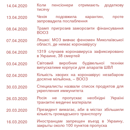
Коли пенсіонери отримають додаткову
14.04.2020
тисячу
Чехія подовжила карантин, проте
13.04.2020
запровадила послаблення
Трамп пригрозив заморозити фінансування
08.04.2020
ВООЗ
Ляшко: МОЗ вивчає феномен Миколаївської
07.04.2020
області, де немає коронавірусу
1319 случаев коронавируса зафиксировано
06.04.2020
в Украине, 38 смертей
Світовий виробник будівельної техніки
03.04.2020
випускатиме корпуси для апаратів ШВЛ
Кількість хворих на коронавірус незабаром
02.04.2020
досягне мільйона, – ВООЗ
Специалисты назвали список продуктов для
30.03.2020
укрепления иммунитета
Росія не пропускає необхідні Україні
26.03.2020
транзитні медичні матеріали
Президент вимагає, аби в містах збільшили
20.03.2020
кількість громадського транспорту
Иностранцам запрещен въезд в Украину,
16.03.2020
закрыты около 100 пунктов пропуска