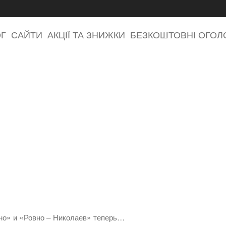
ОГ
САЙТИ
АКЦІЇ ТА ЗНИЖКИ
БЕЗКОШТОВНІ ОГО
но» и «Ровно – Николаев» теперь…