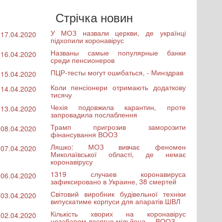
Стрічка новин
У МОЗ назвали церкви, де українці
17.04.2020
підхопили коронавірус
Названы самые популярные банки
16.04.2020
среди пенсионеров
ПЦР-тесты могут ошибаться, - Минздрав
15.04.2020
Коли пенсіонери отримають додаткову
14.04.2020
тисячу
Чехія подовжила карантин, проте
13.04.2020
запровадила послаблення
Трамп пригрозив заморозити
08.04.2020
фінансування ВООЗ
Ляшко: МОЗ вивчає феномен
07.04.2020
Миколаївської області, де немає
коронавірусу
1319 случаев коронавируса
06.04.2020
зафиксировано в Украине, 38 смертей
Світовий виробник будівельної техніки
03.04.2020
випускатиме корпуси для апаратів ШВЛ
Кількість хворих на коронавірус
02.04.2020
незабаром досягне мільйона, – ВООЗ