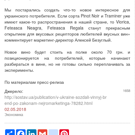
Мы постарались создать что-то новое интересное для
украинского потребителя. Если сорта Pinot Noir и Traminer уже
имеют какое-то распространения в нашей стране, то Viorica,
Feteasca Neagra, Feteasca Regala станут прекрасным
открытием для вкусовых рецепторов любителей вкусных вин»
комментирует маркетинг-директор Алексей Безуглый.
Новое вино будет стоить на полке около 70 грн. и
позиционируется на потребителей, которые начинают
разбираться в вине, но не готовы сильно переплачивать за
эксперименты.
По материалам пресс-релиза
Джерело:
1658
http://sostav.ua/publication/v-ukraine-sozdali-vinnyj-br
end-po-zakonam-nejromarketinga-78282.html
02.05.2018
Экономика
Ресурс
Facebook
LinkedIn
Gmail
google_bookmarks
Pinterest