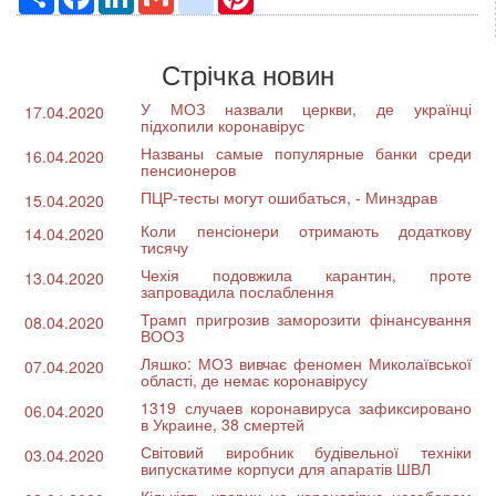
Стрічка новин
У МОЗ назвали церкви, де українці
17.04.2020
підхопили коронавірус
Названы самые популярные банки среди
16.04.2020
пенсионеров
ПЦР-тесты могут ошибаться, - Минздрав
15.04.2020
Коли пенсіонери отримають додаткову
14.04.2020
тисячу
Чехія подовжила карантин, проте
13.04.2020
запровадила послаблення
Трамп пригрозив заморозити фінансування
08.04.2020
ВООЗ
Ляшко: МОЗ вивчає феномен Миколаївської
07.04.2020
області, де немає коронавірусу
1319 случаев коронавируса зафиксировано
06.04.2020
в Украине, 38 смертей
Світовий виробник будівельної техніки
03.04.2020
випускатиме корпуси для апаратів ШВЛ
Кількість хворих на коронавірус незабаром