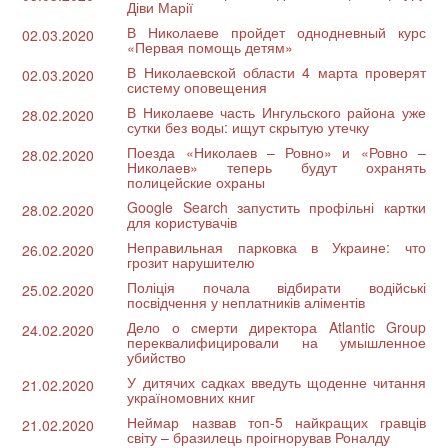
Діви Марії
В Николаеве пройдет однодневный курс
02.03.2020
«Первая помощь детям»
В Николаевской области 4 марта проверят
02.03.2020
систему оповещения
В Николаеве часть Ингульского района уже
28.02.2020
сутки без воды: ищут скрытую утечку
Поезда «Николаев – Ровно» и «Ровно –
28.02.2020
Николаев» теперь будут охранять
полицейские охраны
Google Search запустить профільні картки
28.02.2020
для користувачів
Неправильная парковка в Украине: что
26.02.2020
грозит нарушителю
Поліція почала відбирати водійські
25.02.2020
посвідчення у неплатників аліментів
Дело о смерти директора Atlantic Group
24.02.2020
переквалифицировали на умышленное
убийство
У дитячих садках введуть щоденне читання
21.02.2020
україномовних книг
Неймар назвав топ-5 найкращих гравців
21.02.2020
світу – бразилець проігнорував Роналду