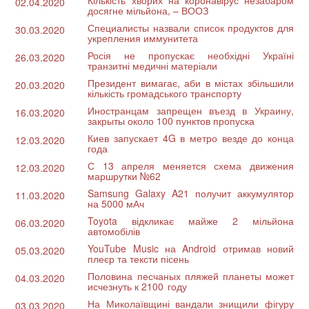
02.04.2020
досягне мільйона, – ВООЗ
Специалисты назвали список продуктов для
30.03.2020
укрепления иммунитета
Росія не пропускає необхідні Україні
26.03.2020
транзитні медичні матеріали
Президент вимагає, аби в містах збільшили
20.03.2020
кількість громадського транспорту
Иностранцам запрещен въезд в Украину,
16.03.2020
закрыты около 100 пунктов пропуска
Киев запускает 4G в метро везде до конца
12.03.2020
года
С 13 апреля меняется схема движения
12.03.2020
маршрутки №62
Samsung Galaxy A21 получит аккумулятор
11.03.2020
на 5000 мАч
Toyota відкликає майже 2 мільйона
06.03.2020
автомобілів
YouTube Music на Android отримав новий
05.03.2020
плеєр та тексти пісень
Половина песчаных пляжей планеты может
04.03.2020
исчезнуть к 2100 году
На Миколаївщині вандали знищили фігуру
03.03.2020