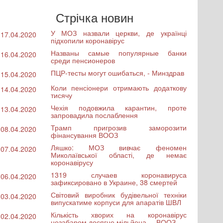
Стрічка новин
У МОЗ назвали церкви, де українці
17.04.2020
підхопили коронавірус
Названы самые популярные банки
16.04.2020
среди пенсионеров
ПЦР-тесты могут ошибаться, - Минздрав
15.04.2020
Коли пенсіонери отримають додаткову
14.04.2020
тисячу
Чехія подовжила карантин, проте
13.04.2020
запровадила послаблення
Трамп пригрозив заморозити
08.04.2020
фінансування ВООЗ
Ляшко: МОЗ вивчає феномен
07.04.2020
Миколаївської області, де немає
коронавірусу
1319 случаев коронавируса
06.04.2020
зафиксировано в Украине, 38 смертей
Світовий виробник будівельної техніки
03.04.2020
випускатиме корпуси для апаратів ШВЛ
Кількість хворих на коронавірус
02.04.2020
незабаром досягне мільйона, – ВООЗ