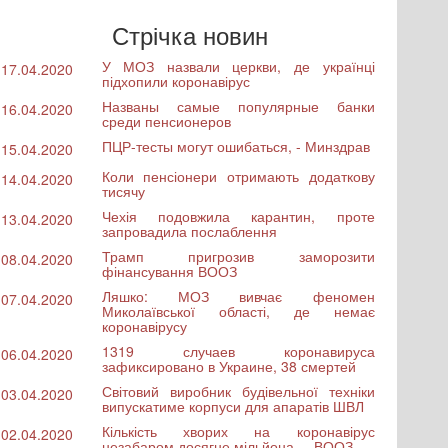
Стрічка новин
У МОЗ назвали церкви, де українці
17.04.2020
підхопили коронавірус
Названы самые популярные банки
16.04.2020
среди пенсионеров
ПЦР-тесты могут ошибаться, - Минздрав
15.04.2020
Коли пенсіонери отримають додаткову
14.04.2020
тисячу
Чехія подовжила карантин, проте
13.04.2020
запровадила послаблення
Трамп пригрозив заморозити
08.04.2020
фінансування ВООЗ
Ляшко: МОЗ вивчає феномен
07.04.2020
Миколаївської області, де немає
коронавірусу
1319 случаев коронавируса
06.04.2020
зафиксировано в Украине, 38 смертей
Світовий виробник будівельної техніки
03.04.2020
випускатиме корпуси для апаратів ШВЛ
Кількість хворих на коронавірус
02.04.2020
незабаром досягне мільйона, – ВООЗ